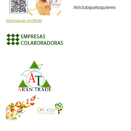
#elclubquetuquieres
Información myWorld